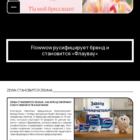
Flowwow русифицирует бренд и
становится «Флаувау»