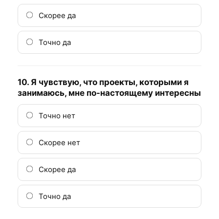
Скорее да
Точно да
10. Я чувствую, что проекты, которыми я
занимаюсь, мне по-настоящему интересны
Точно нет
Скорее нет
Скорее да
Точно да