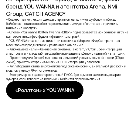
бренд YOU WANNA и агентства Arena, NMi
Group, CATCH.AGENCY
– Совместная коллекция одежды с принтом лапши — от футболок и юбок до
бейсболок — стала способом переосмыслить имидж «Роллтона» и привлечь
внимание молодёжи.
– Слоган «You wanna Rollton, I wanna Rollton» подчёркивает самоиронию и игру на
контрасте между фастфудом и фэшн-индустрией.
– YOU WANNA отвечали за дизайн и креатив, а «Маревен Фуд Сэнтрал» — за
масштабное продвижение и рекламную кампанию.
– Ключевые каналы — баннерная реклама, Telegram, VK, YouTube-интеграции,
спецпроекты и масштабная офлайн-активация в «Депо» с «ванной из лапши».
– Проект получил более 9 млн охвата и высокий уровень вовлечённости (ER до
2,43%), при этом сохранив низкий CPU интеграций у блогеров.
– Коллаборация стала вирусной благодаря самоиронии, визуальной дерзости и
мощному миксу PR-инструментов.
– Это пример, как даже стереотипный FMCG-бренд может завоевать доверие
зумеров, если говорит на их языке и не боится переосмысления.
«Роллтон» x YOU WANNA