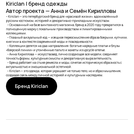
Kiriclan | бренд одежды
Автор проекта — Анна и Семён Кирилловы
– Kiriclan — это петербургский бренд для «красивой жизни», вдохновлённый
русским костюмом, историей и декоративно-прикладным искусством.
– Основанный на базе винтажного магазина, бренд в 2020 году превратился в
полноценную марку с локальным производством и лимитированными
коллекциями.
– Главный визуальный код — изящное переосмысление образа боярыни, купчихи,
княгини в контексте современной моды и повседневности.
– Коллекции делятся на два направления: богатые нарядные платья и блузы
«боярской линии» и утончённые пальто и жакеты из upcycle-ателье.
– Анна Кириллова — искусствовед, лично создающая все модели, соединяет
точность формы, культурные смыслы и декоративную выразительность.
– Бренд работает на стыке ремесла и моды, сочетая историческую образность с
актуальностью и эмоциональной эстетикой.
– Kiriclan — это одежда, которая украшает не только тело, но и образ мышления,
создавая связь между личной историей и культурным наследием.
Бренд Kiriclan