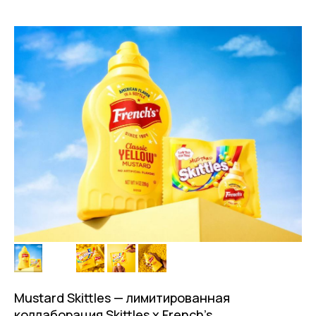
Mustard Skittles — лимитированная
коллаборация Skittles x French’s