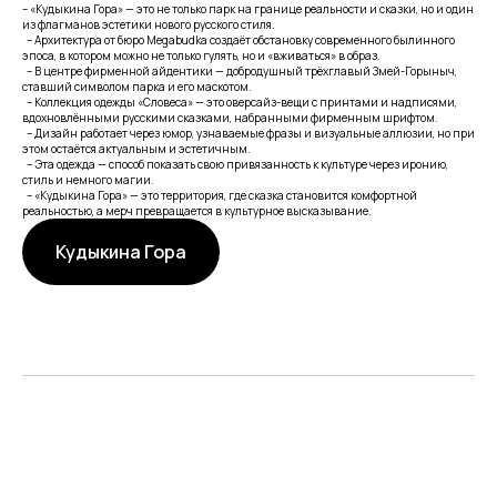
– «Кудыкина Гора» — это не только парк на границе реальности и сказки, но и один
из флагманов эстетики нового русского стиля.
– Архитектура от бюро Megabudka создаёт обстановку современного былинного
эпоса, в котором можно не только гулять, но и «вживаться» в образ.
– В центре фирменной айдентики — добродушный трёхглавый Змей-Горыныч,
ставший символом парка и его маскотом.
– Коллекция одежды «Словеса» — это оверсайз-вещи с принтами и надписями,
вдохновлёнными русскими сказками, набранными фирменным шрифтом.
– Дизайн работает через юмор, узнаваемые фразы и визуальные аллюзии, но при
этом остаётся актуальным и эстетичным.
– Эта одежда — способ показать свою привязанность к культуре через иронию,
стиль и немного магии.
– «Кудыкина Гора» — это территория, где сказка становится комфортной
реальностью, а мерч превращается в культурное высказывание.
Кудыкина Гора