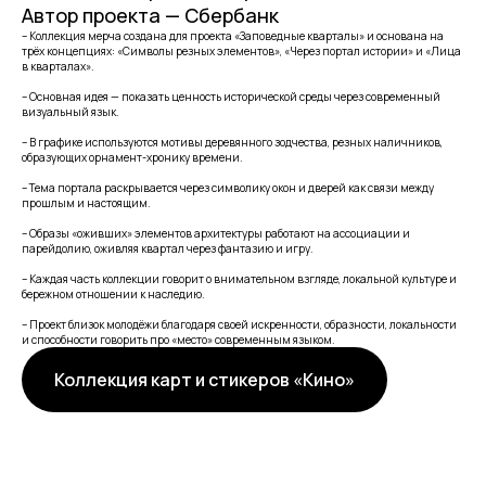
Автор проекта — Сбербанк
– Коллекция мерча создана для проекта «Заповедные кварталы» и основана на
трёх концепциях: «Символы резных элементов», «Через портал истории» и «Лица
в кварталах».
– Основная идея — показать ценность исторической среды через современный
визуальный язык.
– В графике используются мотивы деревянного зодчества, резных наличников,
образующих орнамент-хронику времени.
– Тема портала раскрывается через символику окон и дверей как связи между
прошлым и настоящим.
– Образы «оживших» элементов архитектуры работают на ассоциации и
парейдолию, оживляя квартал через фантазию и игру.
– Каждая часть коллекции говорит о внимательном взгляде, локальной культуре и
бережном отношении к наследию.
– Проект близок молодёжи благодаря своей искренности, образности, локальности
и способности говорить про «место» современным языком.
Коллекция карт и стикеров «Кино»