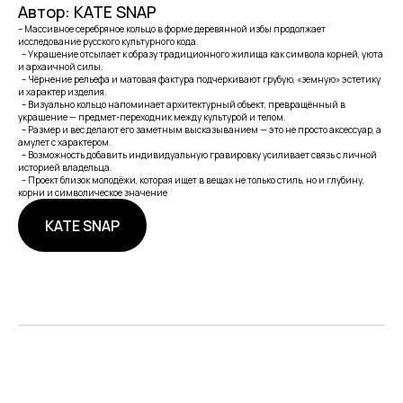
Автор: KATE SNAP
– Массивное серебряное кольцо в форме деревянной избы продолжает
исследование русского культурного кода.
– Украшение отсылает к образу традиционного жилища как символа корней, уюта
и архаичной силы.
– Чёрнение рельефа и матовая фактура подчеркивают грубую, «земную» эстетику
и характер изделия.
– Визуально кольцо напоминает архитектурный объект, превращённый в
украшение — предмет-переходник между культурой и телом.
– Размер и вес делают его заметным высказыванием — это не просто аксессуар, а
амулет с характером.
– Возможность добавить индивидуальную гравировку усиливает связь с личной
историей владельца.
– Проект близок молодёжи, которая ищет в вещах не только стиль, но и глубину,
корни и символическое значение
KATE SNAP