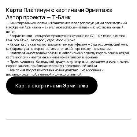
Карта Платинум с картинами Эрмитажа
Автор проекта — Т-Банк
– Лимитированная коллекция банковских карт с репродукциями произведений
из собрания Эрмитажа — визуальное воплощение идеи «искусство на каждый
день».
– В серию вошли шесть работ французских художников XVIII–XIX веков, включая
Ван Гога, Моне, Писсарро, Дедрё, Море и Верне.
– Каждая карта становится визуальным манифестом — будь то дремлющий мопс
как карикатура на журналистику или тихий порт под лунным светом.
– Благодаря качественной печати и живописному подходу к оформлению, каждая
карта воспринимается как миниатюрная галерея в кармане.
– Проект соединяет банковский продукт с культурным наследием и эстетическим
переживанием, приближая классику к повседневной жизни.
– Кампания подаёт искусство в новой упаковке — не музейной и
дистанцированной, а личной и функциональной.
Карта с картинами Эрмитажа