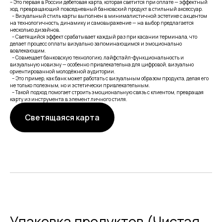
– Это первая в России дебетовая карта, которая светится при оплате — эффектный
ход, превращающий повседневный банковский продукт в стильный аксессуар.
– Визуальный стиль карты выполнен в минималистичной эстетике с акцентом
на технологичность, динамику и самовыражение — на выбор предлагается
несколько дизайнов.
– Светящийся эффект срабатывает каждый раз при касании терминала, что
делает процесс оплаты визуально запоминающимся и эмоционально
вовлекающим.
– Совмещает банковскую технологию, лайфстайл-функциональность и
визуальную новизну — особенно привлекательна для цифровой, визуально
ориентированной молодёжной аудитории.
– Это пример, как банк может работать с визуальным образом продукта, делая его
не только полезным, но и эстетически привлекательным.
– Такой подход помогает строить эмоциональную связь с клиентом, превращая
карту из инструмента в элемент личного стиля.
Светящаяся карта
Упаковка продуктов (Чистая