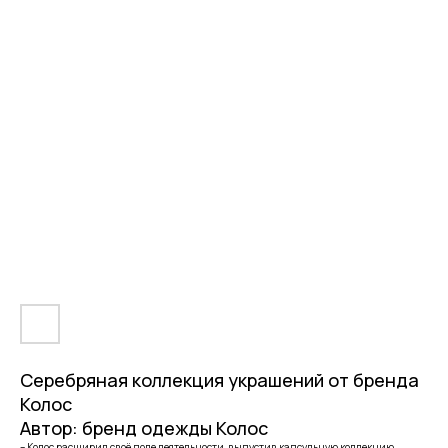
Серебряная коллекция украшений от бренда
Колос
Автор: бренд одежды Колос
– Колос расширил своё поле деятельности, выпустив капсульную коллекцию