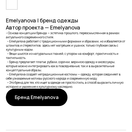
Emelyanova | бренд одежды
Автор проекта — Emelyanova
– Основа концепции бренда — эстетика прошлого, переосмысленная в рамках
актуального современного стиля.
– Emelyanova работает с традиционными формами и образами, но избавляется от
штампов и стереотипов: здесь нет матрёшек и ушанок, только глубокая связь с
культурным кодом.
– Вещи шьются из натуральных тканей, с упором на комфорт, практичность и
тактильность.
– Бренд предлагает платья, рубахи, сорочки, верхнюю одежду и аксессуары,
которые можно интегрировать как в повседневные, так и в выразительные
концептуальные образы.
– Emelyanova создаёт нетрадиционные костюмы — одежду, которая соединяет в
себе узнаваемые мотивы русского народа и современную моду.
– Это бренд для тех, кто ищет в одежде не просто стиль, а способ выразить личную
историю и уважение к культурному наследию.
Бренд Emelyanova