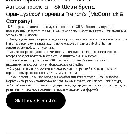
Авторы проекта — Skittles и бренд
французской горчицы French’s (McCormick &
Company)
– К 5 августа — Национальному дню горчицы в США — бренды выпустили
неожиданный продукт: горчичные Skittles с ярким жёлтым цветом и фирменным
остро-кислым вкусом.
– Каждая упаковка содержит конфеты с ароматом и вкусом классической горчицы
French’s, в комплекте также идут мерч-аксессуары; стикер «Not for human
consumption» добавляет иронии.
– Коллаб сопровождается «горчичной машиной» — French’s Mustard Mobile —
которая раздаёт конфеты в Атланте, Вашингтоне и Нью-Йорке.
– В дополнение — розыгрыш 700 призов через сайт бренда, активное
продвижение в соцсетях и инфоподдержка от Skittles.
– Это уже не первый «горчичный эксперимент»: ранее French’s выпускали
горчичное мороженое, пончики, пиво и хот-доги.
– Такой проект — пример безудержного брендингового троллинга и смелого
маркетинга, рассчитанного на вайрал, мемы и охват Gen Z через шок и абсурд.
– Коллаб идеально попадает в дух времени, где продукты становятся поводом для
развлечения и самовыражения, а вкусы — медиа-платформой
Skittles x French’s