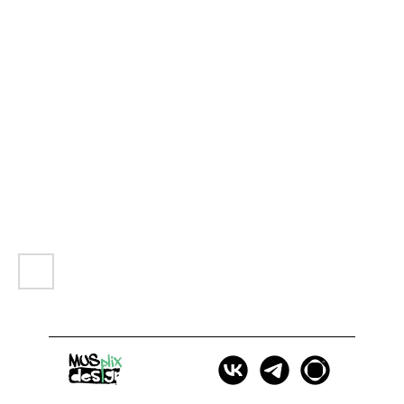
Орнамент как язык | проект Любы Тепцовой
Автор проекта — Люба Тепцова
– Люба Тепцова — филолог, дизайнер и исследователь, с 2008 года изучающая