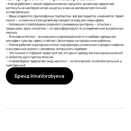
– Ателье работает с темой переосмысления прошлого: дизайнер предлагает
взглянуть на наследие не как на догму, а как на материал для личной
интерпретации.
– Вещи создаются с философским подтекстом: всё распадается, изменяется, теряет
смысл — и именно в этом дизайнер находит основу для новых форм.
– Коллекции IrinaVorobyeva сохраняют узнаваемую риторику — отсылки к
традициям, крою, силуэтам — но трансформируют их в современную визуальную
лексику.
– В основе эстетики — внимание к индивидуальности и свободе: одежда как
манифест чувства «здесь и сейчас», без оглядки на привычные шаблоны.
– Ателье работает в авторском ключе, подчеркивая уникальность каждого изделия
и внутренний диалог с человеком, который его надевает.
– Это тонкий и глубокий проект для тех, кто ценит одежду как язык размышлений
и не боится идти против течения.
– IrinaVorobyeva предлагает моду как опыт — эстетический, интеллектуальный и
чувственный.
Бренд IrinaVorobyeva