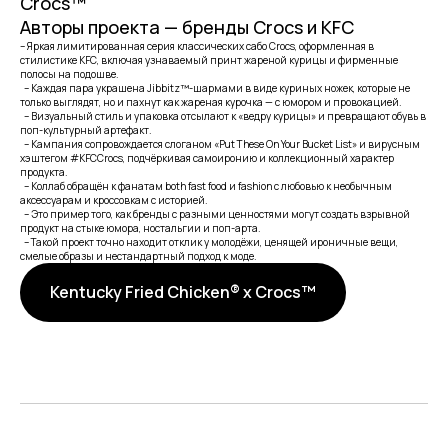
Crocs™
Авторы проекта — бренды Crocs и KFC
– Яркая лимитированная серия классических сабо Crocs, оформленная в
стилистике KFC, включая узнаваемый принт жареной курицы и фирменные
полосы на подошве.
– Каждая пара украшена Jibbitz™-шармами в виде куриных ножек, которые не
только выглядят, но и пахнут как жареная курочка — с юмором и провокацией.
– Визуальный стиль и упаковка отсылают к «ведру курицы» и превращают обувь в
поп-культурный артефакт.
– Кампания сопровождается слоганом «Put These On Your Bucket List» и вирусным
хэштегом #KFCCrocs, подчёркивая самоиронию и коллекционный характер
продукта.
– Коллаб обращён к фанатам both fast food и fashion с любовью к необычным
аксессуарам и кроссовкам с историей.
– Это пример того, как бренды с разными ценностями могут создать взрывной
продукт на стыке юмора, ностальгии и поп-арта.
– Такой проект точно находит отклик у молодёжи, ценящей ироничные вещи,
смелые образы и нестандартный подход к моде.
Kentucky Fried Chicken® x Crocs™