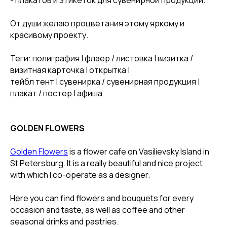
- плакатов и этикеток для сувенирной продукции.
От души желаю процветания этому яркому и
красивому проекту.
Теги: полиграфия | флаер / листовка | визитка /
визитная карточка | открытка |
тейбл тент | сувенирка / сувенирная продукция |
плакат / постер | афиша
GOLDEN FLOWERS
Golden Flowers
is a flower cafe on Vasilievsky Island in
St Petersburg. It is a really beautiful and nice project
with which I co-operate as a designer.
Here you can find flowers and bouquets for every
occasion and taste, as well as coffee and other
seasonal drinks and pastries.